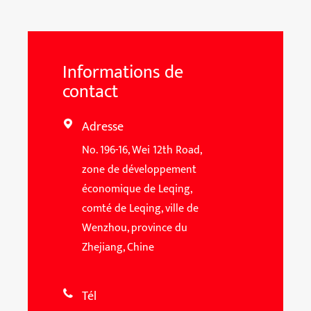
Informations de
contact
Adresse

No. 196-16, Wei 12th Road,
zone de développement
économique de Leqing,
comté de Leqing, ville de
Wenzhou, province du
Zhejiang, Chine
Tél
