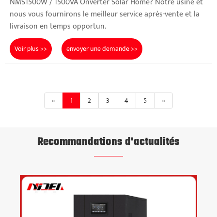
NMS1500W / 1500VA Onverter Solar Home? Notre usine et
nous vous fournirons le meilleur service après-vente et la
livraison en temps opportun.
Voir plus >>
envoyer une demande >>
«
1
2
3
4
5
»
Recommandations d'actualités