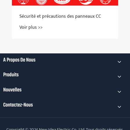
t précautions des panneaux CC
>
À Propos De Nous
Produits
Nouvelles
Contactez-Nous
Copyright © 2024 New Idea Electric Co., Ltd. Tous droits réservés.