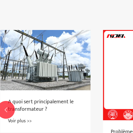
A 
tr

Voi
Pourquoi les entreprises