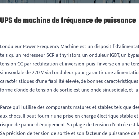
UPS de machine de fréquence de puissance
L'onduleur Power Frequency Machine est un dispositif d'alimenta
tels qu'un redresseur SCR à thyristors, un onduleur IGBT, un bypas
tension CC par rectification et inversion, puis l'inverse en une te
sinusoïdale de 220 V via l'onduleur pour garantir une alimentat
caractéristiques d'une fiabilité élevée, de bonnes caractéristiques
forme d'onde de tension de sortie est une onde sinusoïdale, et la p
Parce qu'il utilise des composants matures et stables tels que d
aux chocs. Il peut fournir une prise en charge électrique stable e
risque de panne d'équipement. Sa plage de tension d'entrée est lar
Sa précision de tension de sortie et son facteur de puissance de