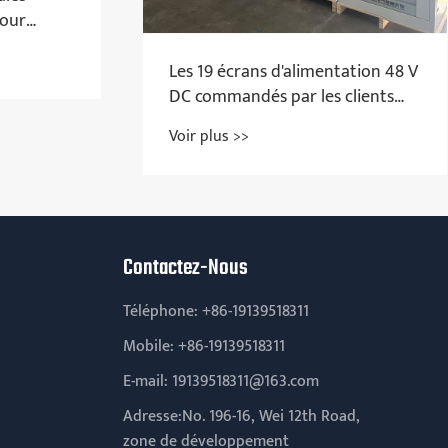
exigences d'entretien pour
prolonger la durée de vie d'u
Voir plus >>
UPS?
Contactez-Nous
Téléphone:
+86-19139518311
Mobile:
+86-19139518311
E-mail:
19139518311@163.com
Adresse:No. 196-16, Wei 12th Road,
zone de développement