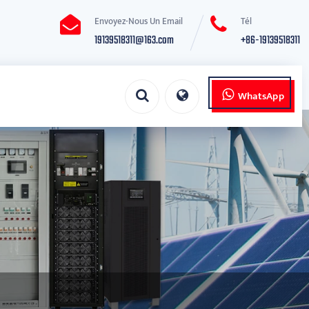
Envoyez-Nous Un Email
Tél
19139518311@163.com
+86-19139518311
WhatsApp