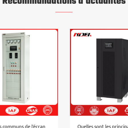
Recommandations d'actualités
quoi sert principalement le
ansformateur ?
r plus >>
Problèmes comm