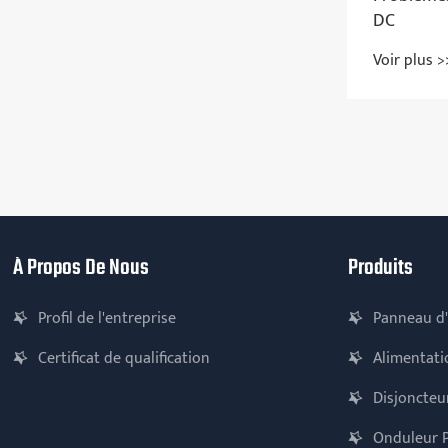
devraient-elles choisir des UPS
modulaires pour une protection
Voir plus >>
électrique fiable?
À Propos De Nous
Produits
Profil de l'entreprise
Panneau d'
Certificat de qualification
Alimentati
Disjoncteu
Onduleur 