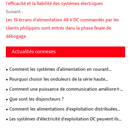
l'efficacité et la fiabilité des systèmes électriques
Suivant :
Les 19 écrans d'alimentation 48 V DC commandés par les
clients philippins sont entrés dans la phase finale de
débogage
Actualités connexes
Comment les systèmes d’alimentation en courant
continu prennent-ils en charge une distribution d’énergie
Pourquoi choisir les onduleurs de la série haute
industrielle stable ?
fréquence pour une protection électrique de niveau
Comment une puissance de communication améliore-t-
supérieur ?
elle la fiabilité des réseaux modernes ?
Que sont les disjoncteurs ?
Comment les alimentations d'exploitation distribuées
traitent-elles les points de douleur à l'alimentation
Les systèmes d'électricité d'exploitation DC peuvent-ils
électrique de l'équipement décentralisé dans les champs
réduire vos coûts opérationnels
clés?