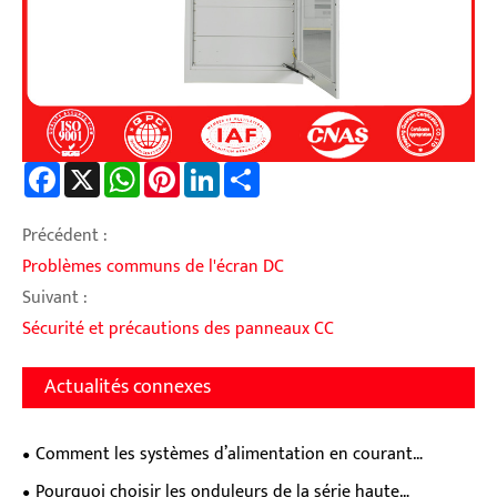
Facebook
X
WhatsApp
Pinterest
LinkedIn
Share
Précédent :
Problèmes communs de l'écran DC
Suivant :
Sécurité et précautions des panneaux CC
Actualités connexes
Comment les systèmes d’alimentation en courant
continu prennent-ils en charge une distribution d’énergie
Pourquoi choisir les onduleurs de la série haute