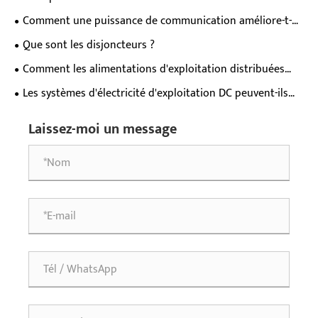
industrielle stable ?
fréquence pour une protection électrique de niveau
Comment une puissance de communication améliore-t-
supérieur ?
elle la fiabilité des réseaux modernes ?
Que sont les disjoncteurs ?
Comment les alimentations d'exploitation distribuées
traitent-elles les points de douleur à l'alimentation
Les systèmes d'électricité d'exploitation DC peuvent-ils
électrique de l'équipement décentralisé dans les champs
réduire vos coûts opérationnels
clés?
Laissez-moi un message